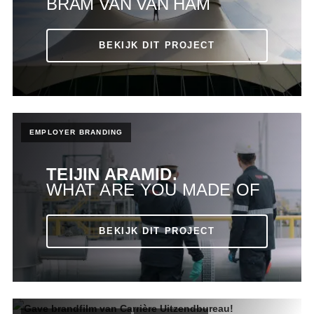
BRAM VAN VAN HAM
BEKIJK DIT PROJECT
EMPLOYER BRANDING
TEIJIN ARAMID.
WHAT ARE YOU MADE OF
CARRIÈRE
UITZENDBUREAU.
GOED WERK
BEKIJK DIT PROJECT
AARTSEN.
NONSTOP
BEKIJK DIT PROJECT
ARRIVA.
HET HANDJE
BEKIJK DIT PROJECT