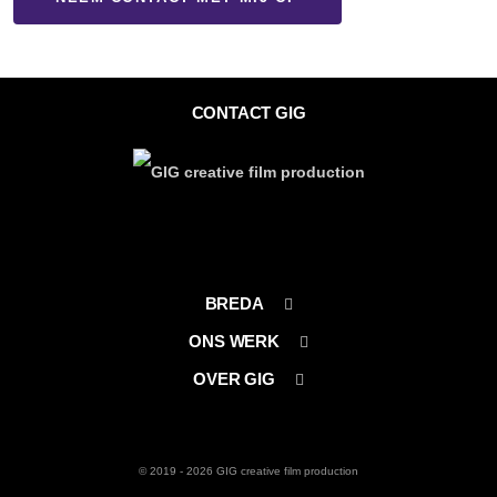
CONTACT GIG
BREDA
ONS WERK
Weidehek 121
OVER GIG
Portfolio
4824 AT Breda
Over ons
Nederland
Team
© 2019 - 2026 GIG creative film production
+31 76 532 48 07